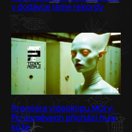
v dodávce láme rekordy
Premiéra videoklipu Můry:
Po úsměvech přichází husí
kůže