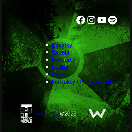
Facebook
Instagram
YouTube
Spotify
Novinky
Kapela
Koncerty
Hudba
Merch
Kontakty / Pro pořadatele
©
2025
Toxic People