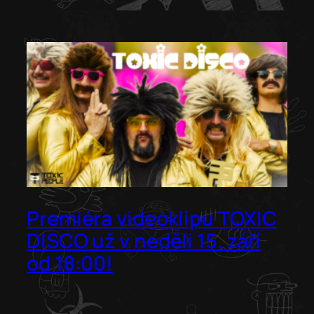
Premiéra videoklipu TOXIC
DISCO už v neděli 15. září
od 18:00!