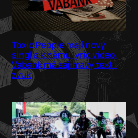
Toxic People mají nový
singl a k němu lyric video.
Vabank má zajímavý text i
zvuk