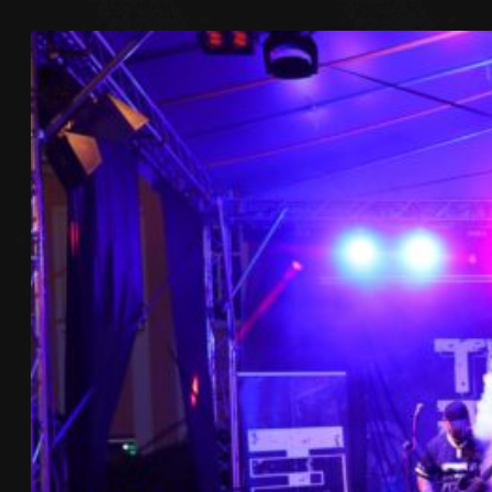
Přeskočit
na
obsah