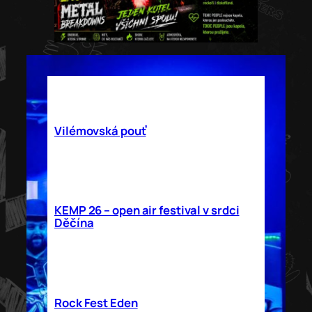
Srp
15
22.00
–
23.00
Vilémovská pouť
Srp
29
14.00
–
23.30
KEMP 26 – open air festival v srdci
Děčína
Zář
5
Celý den
Rock Fest Eden