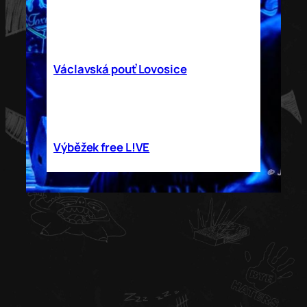
Zář
28
Celý den
Václavská pouť Lovosice
Říj
17
21.00
–
22.00
Výběžek free L!VE