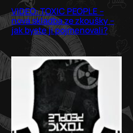
VIDEO: TOXIC PEOPLE –
nová skladba ze zkoušky –
jak byste ji pojmenovali?