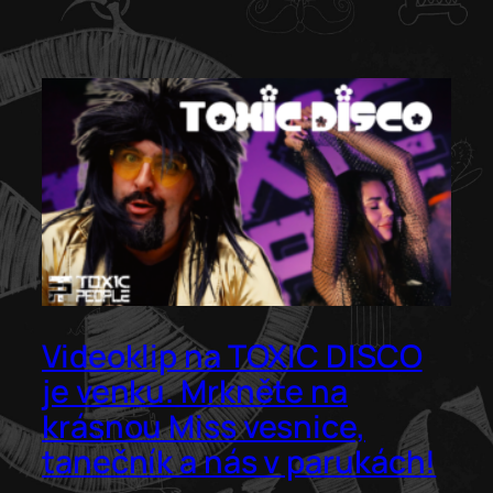
Videoklip na TOXIC DISCO
je venku. Mrkněte na
krásnou Miss vesnice,
tanečník a nás v parukách!