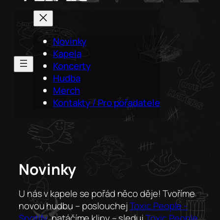
Novinky
Kapela
Koncerty
Hudba
Merch
Kontakty / Pro pořadatele
Novinky
U nás v kapele se pořád něco děje! Tvoříme
novou hudbu – poslouchej
Toxic People -
Spotify
, natáčíme klipy – sleduj
Toxic People