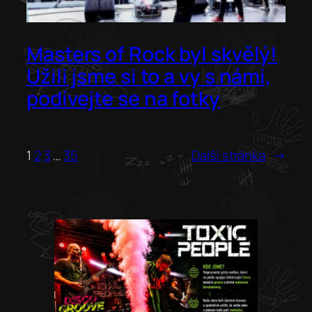
Masters of Rock byl skvělý!
Užili jsme si to a vy s námi,
podívejte se na fotky
1
2
3
…
35
Další stránka
→