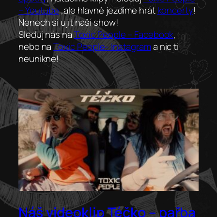
– Youtube
,ale hlavně jezdíme hrát
koncerty
!
Nenech si ujít naší show!
Sleduj nás na
Toxic People – Facebook
,
nebo na
Toxic People- Instagram
a nic ti
neunikne!
Náš videoklip Téčko – pařba