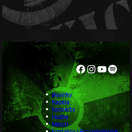
Facebook
Instagram
YouTube
Spotify
Novinky
Kapela
Koncerty
Hudba
Merch
Kontakty / Pro pořadatele