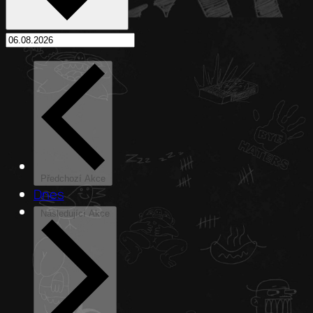
Předchozí
Akce
Dnes
Následující
Akce