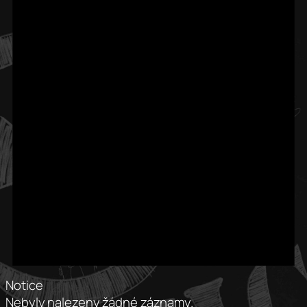
Notice
Nebyly nalezeny žádné záznamy.