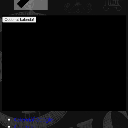
Odebírat kalendář
Kalendář Google
iCalendar